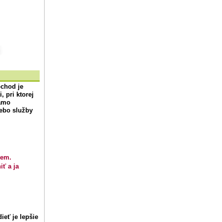
bchod
je
 pri ktorej
iamo
lebo služby
.
iem.
iť a ja
ieť je lepšie