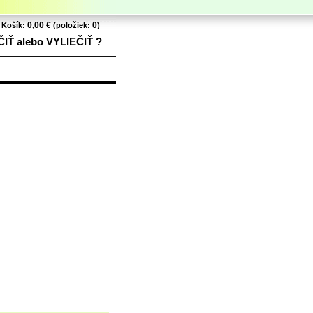
0,00 €
0
Košík:
(položiek:
)
ČIŤ alebo VYLIEČIŤ ?