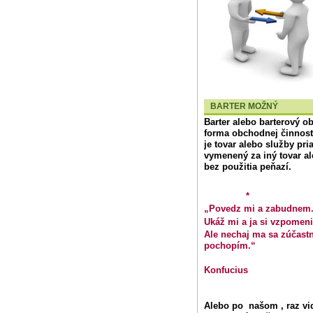
BARTER MOŽNÝ
Barter
alebo
barterový o
forma obchodnej činnosti,
je tovar alebo služby pr
vymenený za iný tovar a
bez použitia peňazí.
*
„Povedz mi a zabudnem
Ukáž mi a ja si vzpomen
Ale nechaj ma sa zúčastn
pochopím.“
Konfucius
Alebo po našom , raz vid