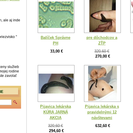
, ale aj inde
riezvisko "
Balíček Správne
pre dôchodcov a
PH
ZŤP
33,00 €
320,60 €
270,00 €
ceny služieb
mojej rodine
ste zavolať
IE
Pijavica lekárska
Pijavica lekárska s
KÚRA JARNÁ
pravidelnými 12
AKCIA
návštevami
320,60 €
632,60 €
294,60 €