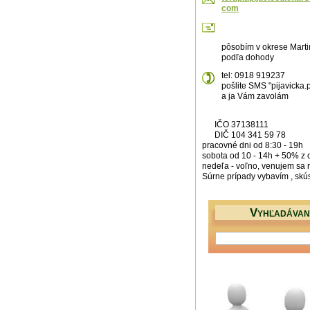
com
pôsobím v okrese Martin
podľa dohody
tel: 0918 919237
pošlite SMS "pijavicka.p
a ja Vám zavolám
IČO 37138111
DIČ 104 341 59 78
pracovné dni od 8:30 - 19h
sobota od 10 - 14h + 50% z 
nedeľa - voľno, venujem sa 
Súrne prípady vybavím , skú
V
YHĽADÁVAN