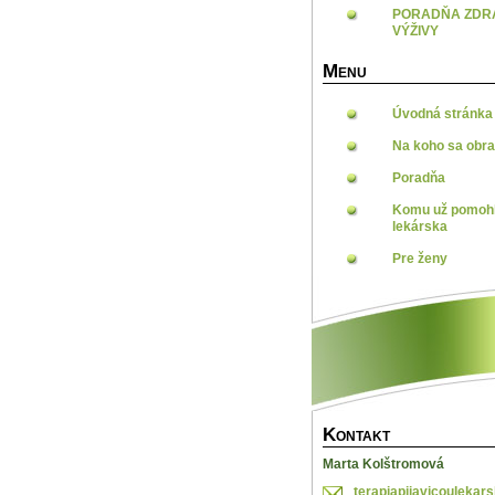
PORADŇA ZDR
VÝŽIVY
M
ENU
Úvodná stránka
Na koho sa obra
Poradňa
Komu už pomohl
lekárska
Pre ženy
K
ONTAKT
Marta Kolštromová
terapiap
ijavicou
lekar