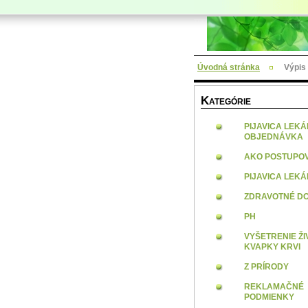
Úvodná stránka
Výpis
K
ATEGÓRIE
PIJAVICA LEK
OBJEDNÁVKA
AKO POSTUPO
PIJAVICA LEK
ZDRAVOTNÉ DO
PH
VYŠETRENIE ŽI
KVAPKY KRVI
Z PRÍRODY
REKLAMAČNÉ
PODMIENKY