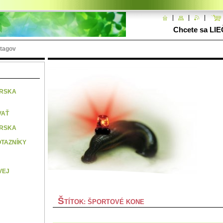
Chcete sa LIE
 tagov
ÁRSKA
VAŤ
ÁRSKA
TAZNÍKY
VEJ
Š
TÍTOK: ŠPORTOVÉ KONE