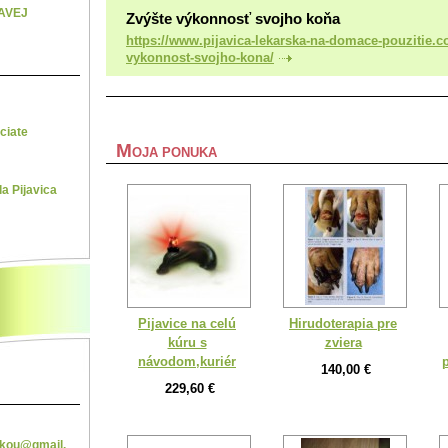
AVEJ
Zvýšte výkonnosť svojho koňa
https://www.pijavica-lekarska-na-domace-pouzitie.
vykonnost-svojho-kona/
ciate
M
OJA PONUKA
a Pijavica
Pijavice na celú
Hirudoterapia pre
kúru s
zviera
návodom,kuriér
p
140,00 €
229,60 €
sko
u@gmail.