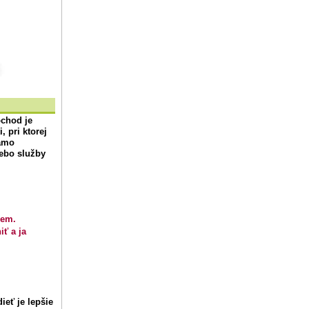
bchod
je
 pri ktorej
iamo
lebo služby
.
iem.
iť a ja
ieť je lepšie