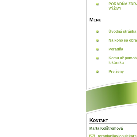
PORADŇA ZDR
VÝŽIVY
M
ENU
Úvodná stránka
Na koho sa obra
Poradňa
Komu už pomohl
lekárska
Pre ženy
K
ONTAKT
Marta Kolštromová
terapiap
ijavicou
lekar