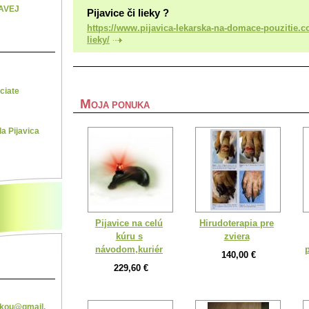
AVEJ
Pijavice či lieky ?
https://www.pijavica-lekarska-na-domace-pouzitie.c
lieky/
ciate
M
OJA PONUKA
a Pijavica
Pijavice na celú
Hirudoterapia pre
kúru s
zviera
návodom,kuriér
p
140,00 €
229,60 €
sko
u@gmail.