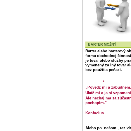
BARTER MOŽNÝ
Barter
alebo
barterový o
forma obchodnej činnosti,
je tovar alebo služby pr
vymenený za iný tovar a
bez použitia peňazí.
*
„Povedz mi a zabudnem
Ukáž mi a ja si vzpomen
Ale nechaj ma sa zúčastn
pochopím.“
Konfucius
Alebo po našom , raz vid