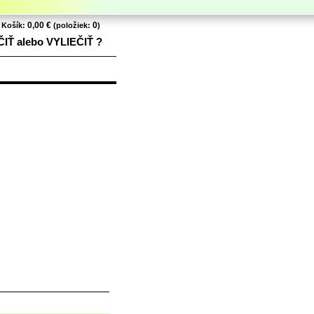
0,00 €
0
Košík:
(položiek:
)
ČIŤ alebo VYLIEČIŤ ?