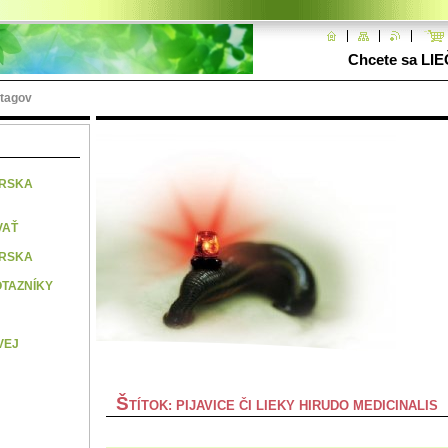
Chcete sa LIE
 tagov
ÁRSKA
VAŤ
ÁRSKA
TAZNÍKY
VEJ
Š
TÍTOK: PIJAVICE ČI LIEKY HIRUDO MEDICINALIS