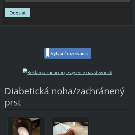
Vytvoriť rezerváciu
Diabetická noha/zachránený
prst