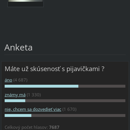
Anketa
Máte už skúsenosť s pijavičkami ?
áno
(4 687)
známy má
(1 330)
nie, chcem sa dozvedieť viac
(1 670)
Celkový počet hlasov:
7687