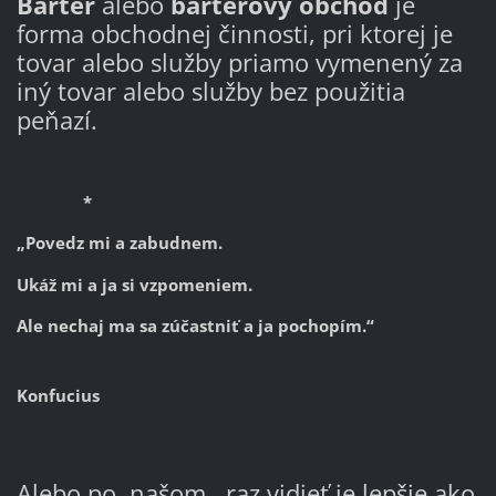
Barter
alebo
barterový obchod
je
forma obchodnej činnosti, pri ktorej je
tovar alebo služby priamo vymenený za
iný tovar alebo služby bez použitia
peňazí.
*
„Povedz mi a zabudnem.
Ukáž mi a ja si vzpomeniem.
Ale nechaj ma sa zúčastniť a ja pochopím.“
Konfucius
Alebo po našom , raz vidieť je lepšie ako