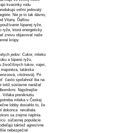
vajú kvasinky rodu
produkujú veľmi jedovatý
egórie. Nie je to tak dávno,
od Vitany. Ďalšou
používanie lúpanej ryže,
 ryže, ktorá energeticky
ať znovu objavovať naše
enné krúpy.
ielych jedov: Cukor, mlieko
múku a lúpanú ryžu,
živočíšnych tukov, vajec,
, majonéza, tatárska
enzoová, citrónová). Pri
ť často spoľahnúť iba na
 totiž sústavne narážať
orníkmi. Najsilnejšie
. Vďaka preniknutiu
spotreba mlieka v Českej
iečne lobby dosiahlo to, že
účel dokonca neváhala
oskoro sa zrejme naplnia
vicu súčasnej populácie.
dieľajú taktiež agresívne
alšie nebezpečné