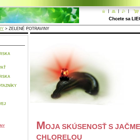
Chcete sa LIE
DY
>
ZELENÉ POTRAVINY
ÁRSKA
VAŤ
ÁRSKA
TAZNÍKY
VEJ
M
OJA SKÚSENOSŤ S JAČM
INY
CHLORELOU