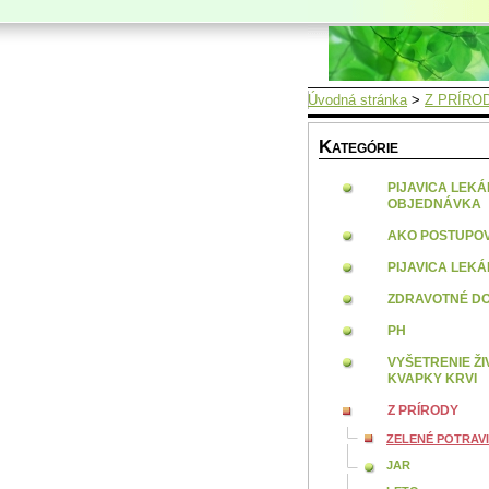
Úvodná stránka
>
Z PRÍRO
K
ATEGÓRIE
PIJAVICA LEK
OBJEDNÁVKA
AKO POSTUPO
PIJAVICA LEK
ZDRAVOTNÉ DO
PH
VYŠETRENIE ŽI
KVAPKY KRVI
Z PRÍRODY
ZELENÉ POTRAV
JAR