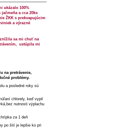
 mi ukázalo 100%
o jačmeňa a cca 20ks
enie ŽKK s prekvapujúcim
viniek a výrazné
erolu.
nížila sa mi chuť na
trávením, ustúpila mi
u na pretrávenie,
údočné problémy.
lu a posledné roky sú
múľaní chlorely, keď vypil
evká,bez nutnosti výplachu
 chrípka za 1 deň
y po šití je lepšie ko pri