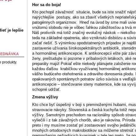
Hor sa do boja!
Kto pochopil závažnosť situácie, bude sa iste snažiť nájsť
najrýchlejšie postupy, ako sa zbaviť všetkých nepriateľsk
patogénnych organizmov. Hneď na úvod by sme mali uviesť
vnútornú slobodu nie je vôbec ľahkou záležitosťou a trvá m
ieť je lepšie
Náš protivník má totiž značný evolučný náskok – niekoľko
teda na základné opatrenia, ako vzniknutú disbiózu a súvi
začať riešiť. S výnimkou opodstatnených prípadov je najd
zastavenie užívania širokospektrálnych antibiotík, steroid
a hormonálnej antikoncepcie. K antikoncepcii ešte pár záv
BJEDNÁVKA
ženy, preštudujte si pozorne v príbalových letákoch, aké n
e produkty.
preparáty majú! Pokiaľ ešte niekedy plánujete založenie ro
každou ďalšou krabičkou využívanej hormonálnej antikon
vášho budúceho otehotnenia a zdravého donosenia plodu. 
opakovaných spontánnych potratov úzko súvisia s vedľaj
antikoncepcie – stenčovanie steny maternice, kde sa vyvíj
schopné udržať.
Zmena výživy
Kto chce byť úspešný v boji s premnoženými hubami, musí
stravovacie návyky. Slovenská a česká kuchyňa totiž ne
výživy. Samotným prechodom na racionálny spôsob stravov
vyliečili i z tak závažných chorôb, ako je rakovina. Príro
preto i my musíme zostať pri zostavovaní svojho jedálničk
mnohých ortodoxných makrobiotikov sa môžeme stretnúť 
premnožením nežiadúcich kvasiniek v tele len preto, že po