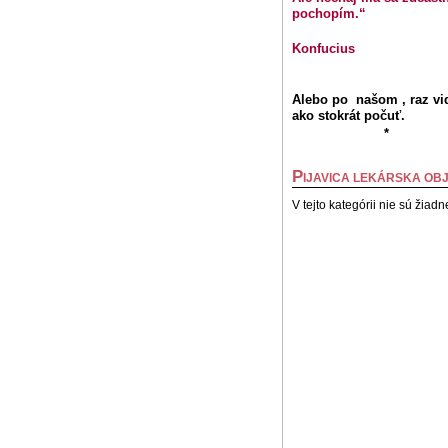
pochopím.“
Konfucius
Alebo po našom , raz vid
ako stokrát počuť.
*
P
IJAVICA LEKÁRSKA O
V tejto kategórii nie sú žiadn