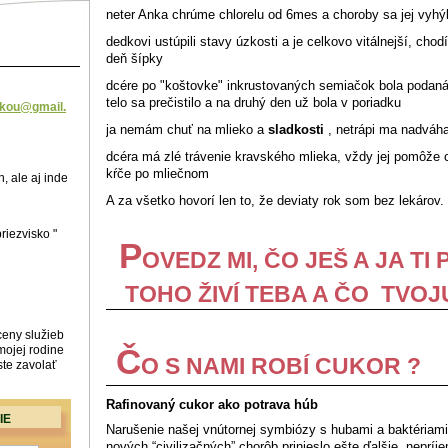
neter Anka chrúme chlorelu od 6mes a choroby sa jej vyhý
dedkovi ustúpili stavy úzkosti a je celkovo vitálnejší, cho
deň šípky
dcére po "koštovke" inkrustovaných semiačok bola podaná 
telo sa prečistilo a na druhý den už bola v poriadku
sko
u@gmail.
ja nemám chuť na mlieko a
sladkosti
, netrápi ma nadváha
dcéra má zlé trávenie kravského mlieka, vždy jej pomôže ch
kŕče po mliečnom
, ale aj inde
A za všetko hovorí len to, že deviaty rok som bez lekárov.
riezvisko "
P
OVEDZ MI, ČO JEŠ A JA TI 
TOHO ŽIVÍ TEBA A ČO TVO
ceny služieb
Č
mojej rodine
O S NAMI ROBÍ CUKOR ?
ste zavolať
Rafinovaný cukor ako potrava húb
IE
Narušenie našej vnútornej symbiózy s hubami a baktériam
nových “civilizačných” chorôb prinieslo ešte ďalšie nepríje