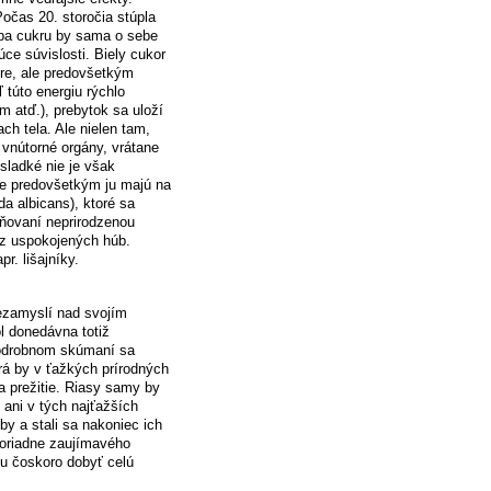
Počas 20. storočia stúpla
eba cukru by sama o sebe
ce súvislosti. Biely cukor
bre, ale predovšetkým
 túto energiu rýchlo
m atď.), prebytok sa uloží
h tela. Ale nielen tam,
 vnútorné orgány, vrátane
sladké nie je však
le predovšetkým ju majú na
 albicans), ktoré sa
ňovaní neprirodzenou
 z uspokojených húb.
r. lišajníky.
ezamyslí nad svojím
l donedávna totiž
podrobnom skúmaní sa
orá by v ťažkých prírodných
 prežitie. Riasy samy by
 ani v tých najťažších
by a stali sa nakoniec ich
moriadne zaujímavého
u čoskoro dobyť celú