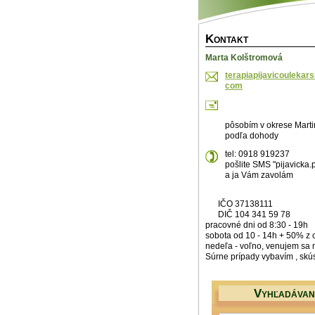
K
ONTAKT
Marta Kolštromová
terapiap
ijavicou
lekar
com
pôsobím v okrese Martin
podľa dohody
tel: 0918 919237
pošlite SMS "pijavicka.p
a ja Vám zavolám
IČO 37138111
DIČ 104 341 59 78
pracovné dni od 8:30 - 19h
sobota od 10 - 14h + 50% z 
nedeľa - voľno, venujem sa 
Súrne prípady vybavím , skú
V
YHĽADÁVAN