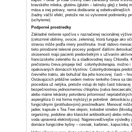
kravského mlieka, gluténu (glutén – latinsky glej) z bielej
mäsa a inej potravy, nemá dodávanie aj sebekvalitnejších 
žiadny väčší efekt, pretože nie sú vytvorené podmienky pr
(uchytenie).
Podporné prostriedky
Základné riešenie spočíva v naznačenej racionálnej výžive
(celozrnné obilniny, ovocie, zelenina), ktorá funguje ako oč
stravou môže podľa miery postihnutia trvať rádovo mesiac
tieto prirodzené telesné procesy podporiť ďalšími detoxika
skúsenosti majú pacienti predovšetkým s užívaním aktívneh
francúzskeho zeleného ílu a sladkovodnej riasy Chlorella
prečisteniu čreva prispeje tiež colonhydroterapia, možno i
opakovaných domácich klystírov. Colonhydroterapia predst
črevného traktu, ale bohužiaľ iba jeho koncovej časti – h
Ostávajúcich približne sedem metrov tenkého čreva sa tát
procedúra už netýka, pretože vstup do tejto časti tráviace
bezpečnostnou jednosmernou chlopňou (valva ileocaecalis
alebo máme lekársky potvrdenú prítomnosť nepriateľských
aspergilóza či iná forma mykózy) je potrebné detoxikáciu 
fungicídnymi (protihubovými) prostriedkami. Menovať môž
jadier, kapsule s Tea Tree olejom, koloidné striebro (likvidu
organizmy, podobne ako klasické antibiotikum) alebo mŕtv
voda upravená elektrolýzou). Najpresvedčivejšie výsledky 
domáce fungicídne byliny – cesnak, karbinec, kapucínka, 