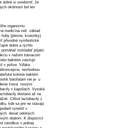
je dobré si uvedomiť, že
ych okolností bol len
nášho organizmu.
rná medicína vidí základ
é huby (plesne, kvasinky)
liť pôvodné symbiotické
ajne dobre a rýchlo
 pomáhať rozkladať prijatú
unkciu v našom tráviacom
tieto baktérie zaisťujú
iež v pošve. Vďaka
ntikoncepcie, nevhodnou
ateľské kolónie baktérií
iotík batoľatám nie je u
adenie čreva novými
obacily v kapsliach. Vysoká
lactobacily dostanú až na
žok. Citlivé lactobacily z
údku, kde sa pre ne stávajú
odaril vyriešiť v
ených desať odolných
ovým obalom. K dispozícii
d zárodkov v jedinej
ou nestráveného kazeínu z