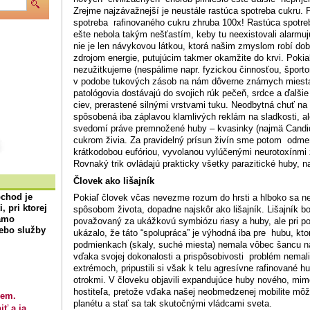
Zrejme najzávažnejší je neustále rastúca spotreba cukru. 
spotreba rafinovaného cukru zhruba 100x! Rastúca spotr
ešte nebola takým nešťastím, keby tu neexistovali alarmujú
nie je len návykovou látkou, ktorá našim zmyslom robí do
zdrojom energie, putujúcim takmer okamžite do krvi. Pokiaľ
nezužitkujeme (nespálime napr. fyzickou činnosťou, športo
v podobe tukových zásob na nám dôverne známych miestac
patológovia dostávajú do svojich rúk pečeň, srdce a ďalšie
ciev, prerastené silnými vrstvami tuku. Neodbytná chuť na 
spôsobená iba záplavou klamlivých reklám na sladkosti, a
svedomí práve premnožené huby – kvasinky (najmä Candida
cukrom živia. Za pravidelný prísun živín sme potom odme
krátkodobou eufóriou, vyvolanou vylúčenými neurotoxínmi
Rovnaký trik ovládajú prakticky všetky parazitické huby, nap
Človek ako lišajník
Pokiaľ človek včas nevezme rozum do hrsti a hlboko sa n
bchod
je
 pri ktorej
spôsobom života, dopadne najskôr ako lišajník. Lišajník bo
iamo
považovaný za ukážkovú symbiózu riasy a huby, ale pri 
lebo služby
ukázalo, že táto “spolupráca” je výhodná iba pre hubu, kt
podmienkach (skaly, suché miesta) nemala vôbec šancu na
vďaka svojej dokonalosti a prispôsobivosti problém nemali
extrémoch, pripustili si však k telu agresívne rafinované hu
otrokmi. V človeku objavili expandujúce huby nového, mi
.
hostiteľa, pretože vďaka našej neobmedzenej mobilite môž
iem.
planétu a stať sa tak skutočnými vládcami sveta.
iť a ja