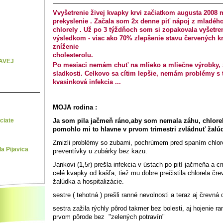
Vvyšetrenie živej kvapky krvi začiatkom augusta 2008
prekyslenie . Začala som 2x denne piť nápoj z mladéh
chlorely . Už po 3 týždňoch som si zopakovala vyšetr
výsledkom - viac ako 70% zlepšenie stavu červených kr
zníženie
cholest
AVEJ
Po mesiaci nemám chuť na mlieko a mliečne výrobky, z
sladkosti. Celkovo sa cítim lepšie, nemám problémy s 
kvasinková infekcia ...
MOJA rodina :
Ja som pila jačmeň ráno,aby som nemala záhu, chlorel
ciate
pomohlo mi to hlavne v prvom trimestri zvládnuť žal
Zmizli problémy so zubami, pochrúmem pred spaním chlore
a Pijavica
preventívky u zubárky bez kazu.
Jankovi (1,5r) prešla infekcia v ústach po pití jačmeňa a c
celé kvapky od kašľa, tiež mu dobre prečistila chlorela čr
žalúdka a hospitalizácie.
sestre ( tehotná ) prešli ranné nevolnosti a teraz aj črevná
sestra zažila rýchly pôrod takmer bez bolesti, aj hojenie ran
prvom pôrode bez "zelených potravín"