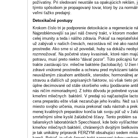
požívatiny. Pri sledovaní neustále sa opakujúcich reklám, 
týmto spôsobom je propagovaný tovar, ktorý by za normáln
veľmi ťažko predajný.
Detoxikačné postupy
Krokom číslo tri je podporenie detoxikácie a regenerácie 
Najproblémovejší sa javí náš črevný trakt, v ktorom mode
celej imunity a teda i nášho zdravia. Pokiaľ sa nepriateľsk
už zabývali v našich črevách, nezostáva nič iné ako nasto
prostredie. Ako sme si už povedali, huby sa dokážu neobyč
rozmnožovať. Na početné stavy kvasiniek, ktoré nám majú
potravu, musí preto niekto “dávať pozor”. Túto policajnú f
trakte zastávajú tzv. mliečne baktérie (lactobacily). U žien 
zdravé vnútorné prostredie a ochranu pred mykózami takt
neuváženým zásahom antibiotík, steroidov, hormonálnej a
stravou a ďalších už popísaných faktorov, sú však tieto pri
úplne decimované od stále skoršieho veku (podávanie antib
nás ničím mimoriadnym). Z tohto dôvodu je potrebné vys
kmeňmi mliečnych baktérií. V predaji sú najčastejšie lact
cena preparátu ešte však nezaručuje jeho kvalitu. Než sa 
miesto svojho určenia, musia prekonať radu nástrah a preká
menej kvalitných preparátov končia tak svoju púť už v žal
smrteľnými silne kyslé žalúdočné šťavy. Tento problém sa p
talianskych laboratóriách Specchiasol, kde bolo vyšľacht
kmeňov mliečnych baktérií, chránených dvojitým bielkovin
je tak unikátny prípravok FERZYM obsahujúci sedem miliár
kapsli. Pokiaľ je však črevný trakt zanesený tuhou vrstv