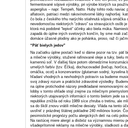
fermentované sójové výrobky, pri výrobe ktorých sa použí
aspergilus – napr. Tempeh, Natto. Huby tohto rodu naviac 
aflatoxin, patriaci medzi rakovinotvorné látky najhoršej kat
čo bola z českého trhu narýchlo stiahnutá sójová omáčka 
nevedomosťou niektorých “zdravo” sa stravujúcich osôb je 
ktorá má podobné “lepivé” účinky ako biela múka. Namiesto
zapadá do úplne iných svetových končín, by sme mali zač
domáce úžasné plodiny ako je pohánka, proso, raž či jačm
“Päť bielych jedov”
Na začiatku úplne postačí keď si dáme pozor na tzv. päť b
a mliečne výrobky, stužené rafinované oleje a tuky, bielu 
kamennú soľ. V ďalšej fáze potom obmedzíme konzumáciu 
umelých farbív (tzv. Éčka), dochucovadiel (kečup, horčica
omáčka, ocot) a konzervantov (glutaman sodný, kyselina b
hľadaní vhodných a nevhodných potravín sa budeme musie
svoj zdravý rozum a praktické zdravotné výsledky. Budeme
na úplne protichodné názory predkladané renomovanými odb
lobby v tomto ohľade stojí zrejme za mliečnym priemyslom
niektorých utajovaných informácií o tomto bielom jede sa 
republike znížila od roku 1989 síce zhruba o tretinu, ale ml
sa do škôl znovu vrátili mliečne desiaty. Vláda na tento 
uvoľniť z prázdnej štátnej pokladne 240 miliónov korún. Č
pesimistické prognózy počtu alergických detí na celú polo
Na rastúcej miere alergií a disbióz sa významnou mierou po
všadeprítomné reklamy na mliečne výrobky, sladkosti a ď