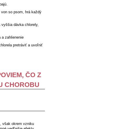
bajú.
dí von so psom, hrá každý
vyššia dávka chlorely,
 a zahlienenie
lorela pretráviť a uvoľniť
POVIEM, ČO Z
JU CHOROBU
i, však okrem vzniku
mné vedľajšie efekty.