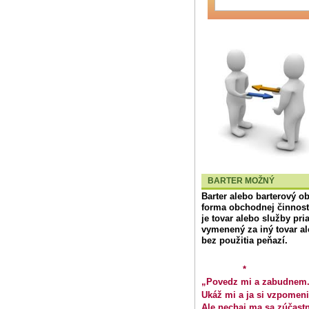
BARTER MOŽNÝ
Barter
alebo
barterový o
forma obchodnej činnosti,
je tovar alebo služby pr
vymenený za iný tovar a
bez použitia peňazí.
*
„Povedz mi a zabudnem
Ukáž mi a ja si vzpomen
Ale nechaj ma sa zúčastn