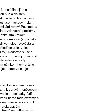
 čo najúčinnejšie a
ých húb a ďalších
, že tento boj za našu
esiace, niekedy i roky.
 miliárd rokov! Pozrime sa
siace zdravotné problémy
ôležitejším krokom
ných hormónov (kortikoidov)
ažných slov: Dievčatá a
ežiadúce účinky tieto
diny, uvedomte si, že s
cepcie sa znižuje možnosť
Narastajúce počty
ším účinkom hormonálnej
ajúce embryo nie je
 radikálne zmeniť svoje
patria k zdravým spôsobom
ania sa desiatky ľudí
da však nemá rada extrémy a
a rozumní – racionálni. U
s prekvapivým
užívajú vo veľkej miere