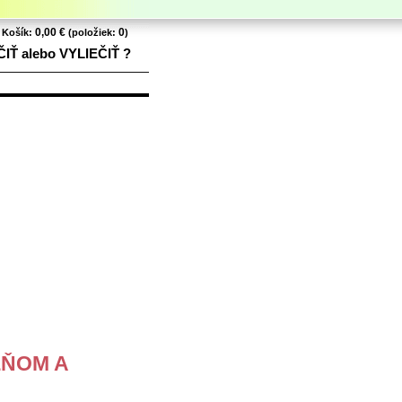
0,00 €
0
Košík:
(položiek:
)
ČIŤ alebo VYLIEČIŤ ?
EŇOM A