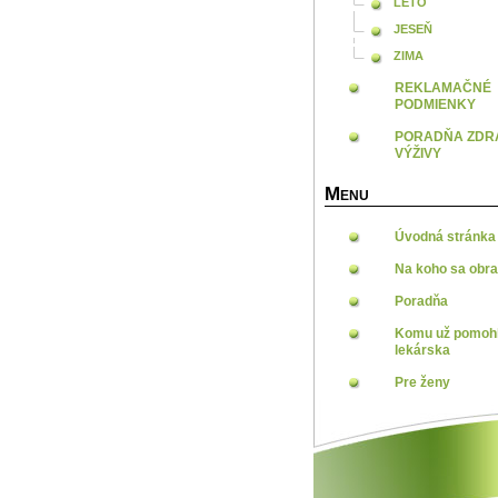
LETO
JESEŇ
ZIMA
REKLAMAČNÉ
PODMIENKY
PORADŇA ZDR
VÝŽIVY
M
ENU
Úvodná stránka
Na koho sa obra
Poradňa
Komu už pomohl
lekárska
Pre ženy